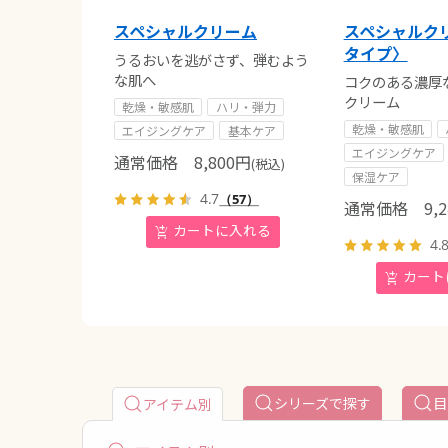
スペシャルクリーム
スペシャルク
タイプ〉
うるおいを逃がさず、弾むよう
な肌へ
コクのある濃厚
クリーム
乾燥・敏感肌
ハリ・弾力
乾燥・敏感肌
エイジングケア
基本ケア
エイジングケア
通常価格
8,800
円
(税込)
保湿ケア
4.7
（57）
通常価格
9,2
4.
シリーズで探す
目
アイテム別