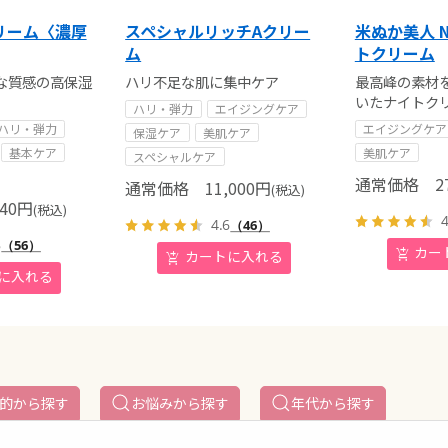
リーム〈濃厚
スペシャルリッチAクリー
米ぬか美人 N
ム
トクリーム
な質感の高保湿
ハリ不足な肌に集中ケア
最高峰の素材
いたナイトク
ハリ・弾力
エイジングケア
ハリ・弾力
エイジングケア
保湿ケア
美肌ケア
基本ケア
美肌ケア
スペシャルケア
通常価格
27
通常価格
11,000
円
(税込)
40
円
(税込)
4
4.6
（46）
8
（56）
的から探す
お悩みから探す
年代から探す