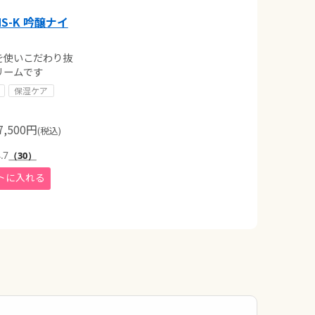
S-K 吟醸ナイ
を使いこだわり抜
リームです
保湿ケア
,500
円
(税込)
.7
（30）