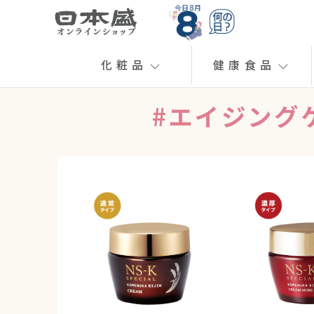
今日 8月
化粧品
健康食品
#エイジング