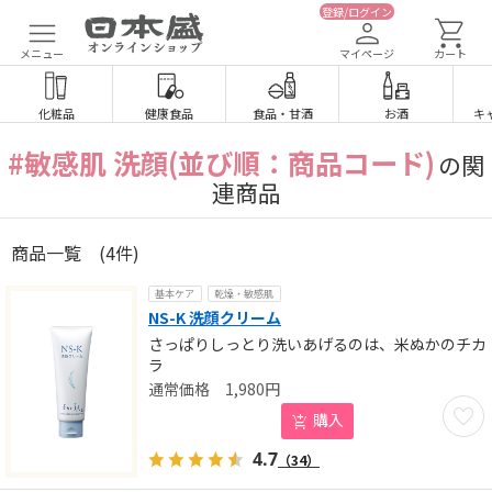
登録/ログイン
メニュー
マイページ
カート
化粧品
健康食品
食品
・
甘酒
お酒
キ
#敏感肌 洗顔(並び順：商品コード)
の関
連商品
商品一覧
(4件)
基本ケア
乾燥・敏感肌
NS-K 洗顔クリーム
さっぱりしっとり洗いあげるのは、米ぬかのチカ
ラ
1,980
円
お気に
購入
4.7
（34）