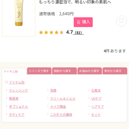
もっちり濃密泡で、明るい印象の素肌へ
2,640
円
お気に
購入
4.7
（81）
4
件あります
シリーズで探す
目的から探す
お悩みから探す
年代から探す
アイテム別
アイテム別
クレンジング
洗顔
化粧水
美容液
クリーム＆ジェル
UVケア
オプショナル
メイク商品
ヘアケア
ボディケア
こだわりの雑貨
セット