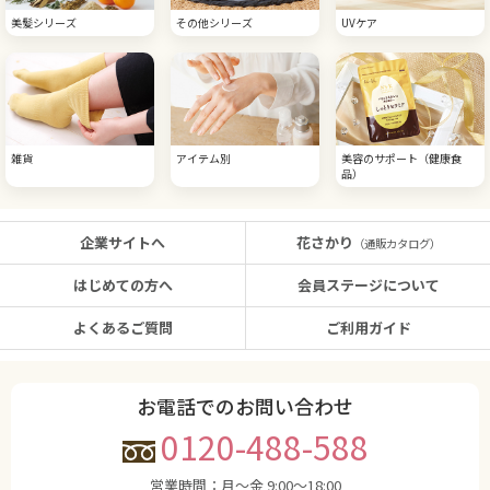
美髪シリーズ
その他シリーズ
UVケア
雑貨
アイテム別
美容のサポート（健康食
品）
企業サイトへ
花さかり
（通販カタログ）
はじめての方へ
会員ステージについて
よくあるご質問
ご利用ガイド
お電話でのお問い合わせ
0120-488-588
営業時間：
月〜金 9:00〜18:00