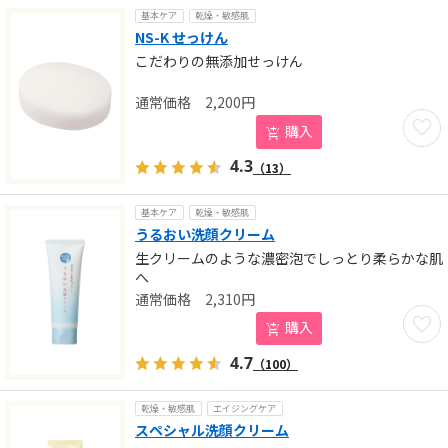
基本ケア
乾燥・敏感肌
NS-K せっけん
こだわりの無添加せっけん
2,200
円
お気に
購入
4.3
（13）
基本ケア
乾燥・敏感肌
うるおい洗顔クリーム
生クリームのような濃密泡でしっとり柔らかな肌
へ
2,310
円
お気に
購入
4.7
（100）
乾燥・敏感肌
エイジングケア
スペシャル洗顔クリーム