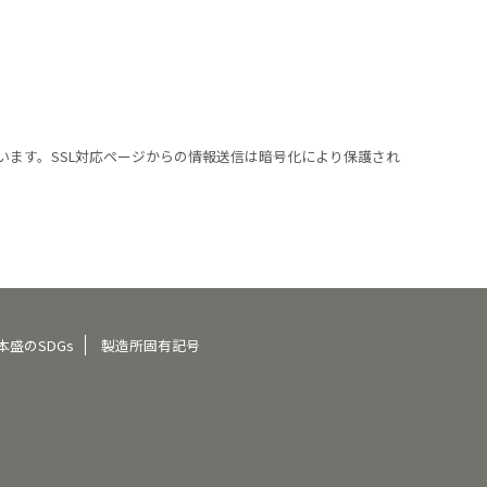
います。SSL対応ページからの情報送信は暗号化により保護され
本盛のSDGs
製造所固有記号