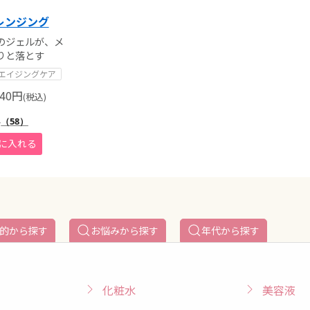
レンジング
のジェルが、メ
りと落とす
エイジングケア
40
円
(税込)
4
（58）
的から探す
お悩みから探す
年代から探す
化粧水
美容液