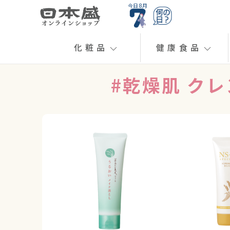
今日 8月
化粧品
健康食品
#乾燥肌 ク