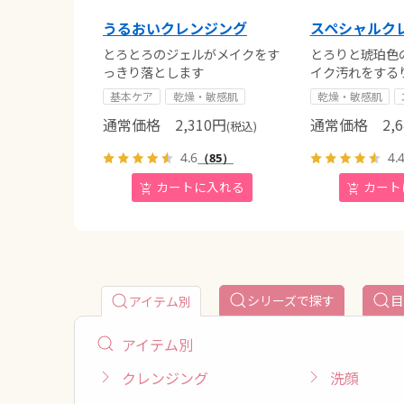
うるおいクレンジング
スペシャルク
とろとろのジェルがメイクをす
とろりと琥珀色
っきり落とします
イク汚れをする
基本ケア
乾燥・敏感肌
乾燥・敏感肌
通常価格
2,310
円
通常価格
2,6
(税込)
4.6
4.
（85）
シリーズで探す
目
アイテム別
アイテム別
クレンジング
洗顔