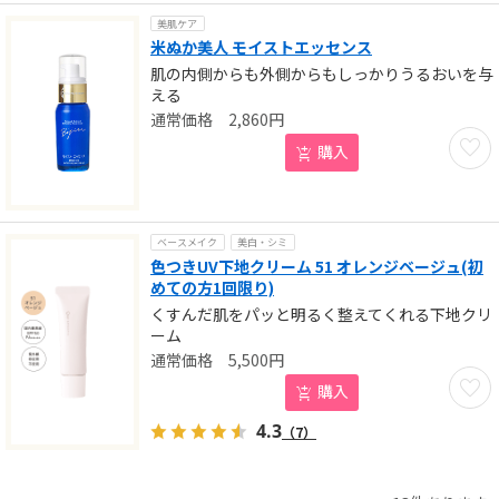
美肌ケア
米ぬか美人 モイストエッセンス
肌の内側からも外側からもしっかりうるおいを与
える
2,860
円
お気に
購入
ベースメイク
美白・シミ
色つきUV下地クリーム 51 オレンジベージュ(初
めての方1回限り)
くすんだ肌をパッと明るく整えてくれる下地クリ
ーム
5,500
円
お気に
購入
4.3
（7）