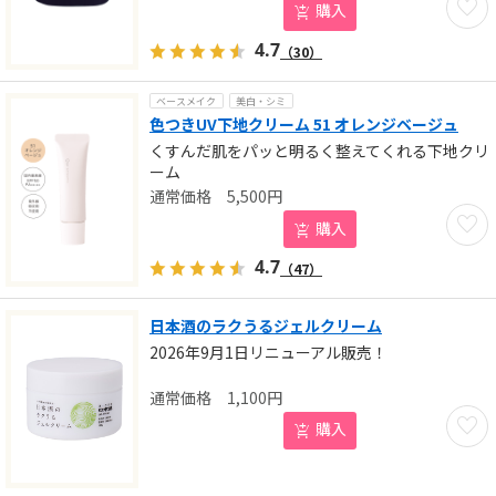
購入
4.7
（30）
ベースメイク
美白・シミ
色つきUV下地クリーム 51 オレンジベージュ
くすんだ肌をパッと明るく整えてくれる下地クリ
ーム
5,500
円
お気に
購入
4.7
（47）
日本酒のラクうるジェルクリーム
2026年9月1日リニューアル販売！
1,100
円
お気に
購入