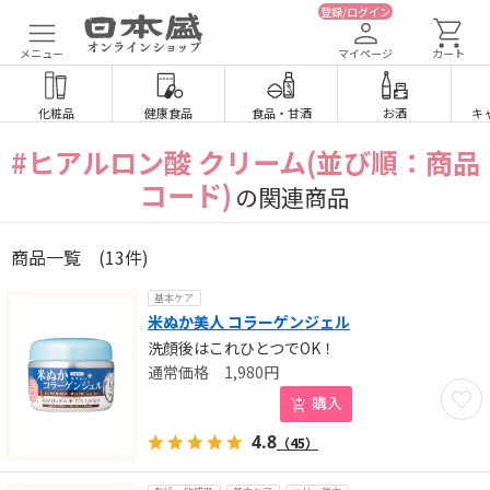
登録/ログイン
メニュー
マイページ
カート
化粧品
健康食品
食品
・
甘酒
お酒
キ
#ヒアルロン酸 クリーム(並び順：商品
コード)
の関連商品
商品一覧
(13件)
基本ケア
米ぬか美人 コラーゲンジェル
洗顔後はこれひとつでOK！
1,980
円
お気に
購入
4.8
（45）