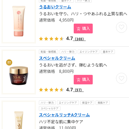
乾燥・敏感肌
基本ケア
ハリ・弾力
うるおいクリーム
うるおいを守り、ハリ・つやあふれる上質な肌へ
4,950
円
お気に
購入
4.7
（103）
乾燥・敏感肌
ハリ・弾力
エイジングケア
基本ケア
スペシャルクリーム
うるおいを逃がさず、弾むような肌へ
8,800
円
お気に
購入
4.7
（57）
ハリ・弾力
エイジングケア
保湿ケア
美肌ケア
スペシャルケア
スペシャルリッチAクリーム
ハリ不足な肌に集中ケア
11,000
円