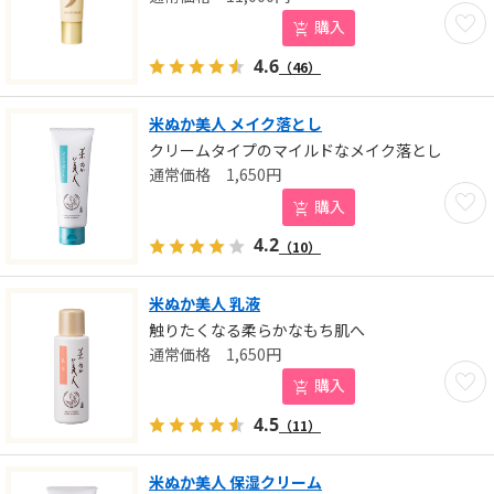
お気に
購入
4.6
（46）
米ぬか美人 メイク落とし
クリームタイプのマイルドなメイク落とし
1,650
円
お気に
購入
4.2
（10）
米ぬか美人 乳液
触りたくなる柔らかなもち肌へ
1,650
円
お気に
購入
4.5
（11）
米ぬか美人 保湿クリーム