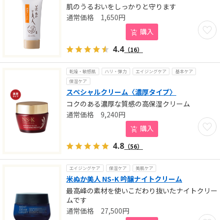
肌のうるおいをしっかりと守ります
1,650
円
お気に
購入
4.4
（16）
乾燥・敏感肌
ハリ・弾力
エイジングケア
基本ケア
保湿ケア
スペシャルクリーム〈濃厚タイプ〉
コクのある濃厚な質感の高保湿クリーム
9,240
円
お気に
購入
4.8
（56）
エイジングケア
保湿ケア
美肌ケア
米ぬか美人 NS-K 吟醸ナイトクリーム
最高峰の素材を使いこだわり抜いたナイトクリー
ムです
27,500
円
お気に