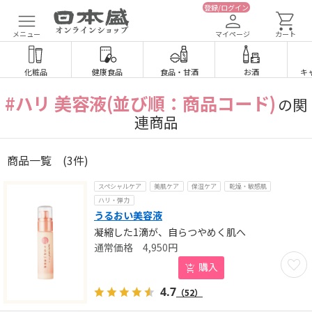
登録/ログイン
メニュー
マイページ
カート
化粧品
健康食品
食品
・
甘酒
お酒
キ
#ハリ 美容液(並び順：商品コード)
の関
連商品
商品一覧
(3件)
スペシャルケア
美肌ケア
保湿ケア
乾燥・敏感肌
ハリ・弾力
うるおい美容液
凝縮した1滴が、自らつやめく肌へ
4,950
円
お気に
購入
4.7
（52）