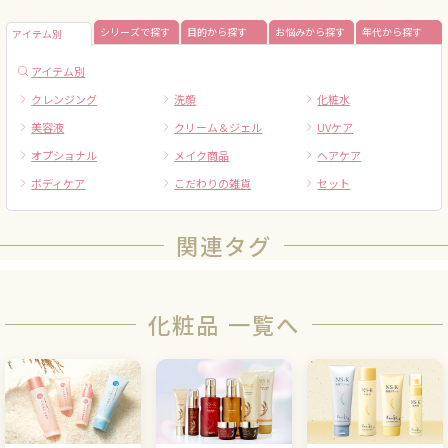
シリーズで探す
目的から探す
お悩みから探す
年代から探す
アイテム別
アイテム別
クレンジング
洗顔
化粧水
美容液
クリーム＆ジェル
UVケア
オプショナル
メイク商品
ヘアケア
ボディケア
こだわりの雑貨
セット
関連タグ
化粧品 一覧へ