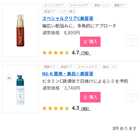
エイジングケア
スペシャルケア
美白・シミ
美肌ケア
保湿ケア
ハリ・弾力
スペシャルクリアC美容液
幅広い肌悩みに、多角的にアプローチ
8,800
円
お気に
購入
4.7
（70）
美肌ケア
保湿ケア
スペシャルケア
美白・シミ
NS-K 薬用・美白※美容液
ビタミンC誘導体で日焼けによるシミを予防
3,740
円
お気に
購入
4.3
（65）
3
件あります